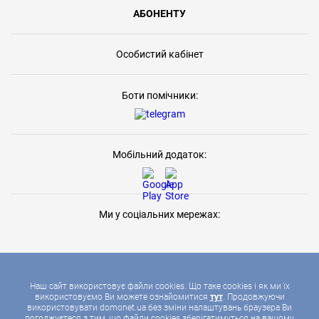
АБОНЕНТУ
Особистий кабінет
Боти помічники:
Мобільний додаток:
Ми у соціальних мережах:
Наш сайт використовує файли cookies. Що таке cookies і як ми їх
використовуємо Ви можете ознайомитися
тут
. Продовжуючи
використовувати domonet.ua без зміни налаштувань браузера Ви
2026 © ДОМОНЕТ, УСІ ПРАВА ЗАХИЩЕНІ
погоджуєтеся з тим, що файли cookies зберігатимуться на вашому