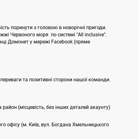
ість поринути з головою в новорічні пригоди.
жі Червоного моря по системі "All inclusive".
інці Домонет у мережі Facebook (пряме
 переваги та позитивні сторони нашої команди.
та район (місцевість, без інших деталей акаунту)
ого офісу (м. Київ, вул. Богдана Хмельницького