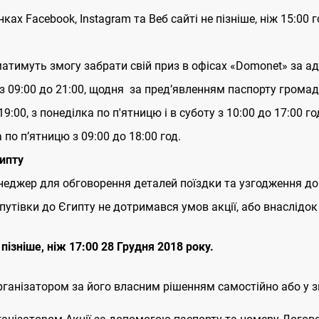
ах Facebook, Instagram та Веб сайті не пізніше, ніж 15:00 г
 матимуть змогу забрати свій приз в офісах «Domonet» за а
А з 09:00 до 21:00, щодня за пред’явленням паспорту грома
19:00, з понеділка по п'ятницю і в суботу з 10:00 до 17:00 го
а по пʼятницю з 09:00 до 18:00 год.
гипту
еджер для обговорення деталей поїздки та узгодження д
путівки до Єгипту не дотримався умов акції, або внаслідок
пізніше, ніж 17:00
28 Грудня 2018 року.
рганізатором за його власним рішенням самостійно або у зв