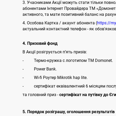
3. Учасниками Акції можуть стати тільки повно
абонентами Інтернет Провайдера ТМ «Домонет». 
активного, та мати позитивний баланс на рахун
4. Особова Картка / акаунт абонента (
https://m
актуальний контактний телефон - як обов'язкова
4. Призовий фонд
В Акції розігрується п’ять призів:
- Термо-кружка с логотипом ТМ Domonet.
- Power Bank.
- Wi-fi Роутер Mikrotik hap lite.
- сертифікат еквівалентний 6 місяцям послуг
та головний приз -
сертифікат на путівку до Єг
5. Порядок розіграшу, оголошення результатів