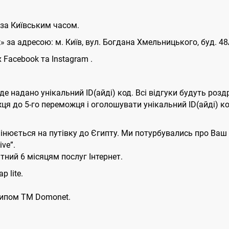
 за Київським часом.
 за адресою: м. Київ, вул. Богдана Хмельницького, буд. 48
 Facebook та Instagram .
де надано унікальний ID(айді) код. Всі відгуки будуть розд
жця до 5-го переможця і оголошувати унікальний ID(айді) 
інюється на путівку до Єгипту. Ми потурбувались про Ваш 
ve”.
тний 6 місяцям послуг Інтернет.
p lite.
типом ТМ Domonet.