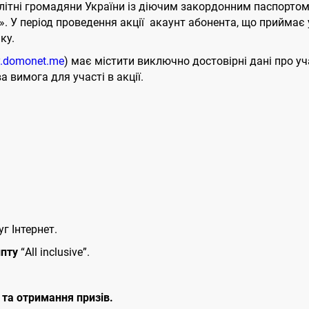
літні громадяни України із діючим закордонним паспортом,
У період проведення акції акаунт абонента, що приймає у
ку.
y.domonet.me
) має містити виключно достовірні дані про уча
 вимога для участі в акції.
 Інтернет.
ипту
“All inclusive”.
 та отримання призів.