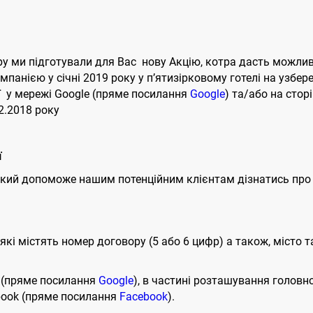
ру ми підготували для Вас нову Акцію, котра дасть можлив
панією у січні 2019 року у п’ятизірковому готелі на узбереж
ї у мережі Google (пряме посилання
Google
) та/або на стор
12.2018 року
ї
к, який допоможе нашим потенційним клієнтам дізнатись про
, які містять номер договору (5 або 6 цифр) а також, місто 
e (пряме посилання
Google
), в частині розташування головн
ebook (пряме посилання
Facebook
).