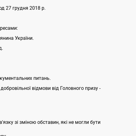
од 27 грудня 2018 р.
дресами:
дянина України.
д.
окументальних питань.
 добровільної відмови від Головного призу -
'язку зі зміною обставин, які не могли бути