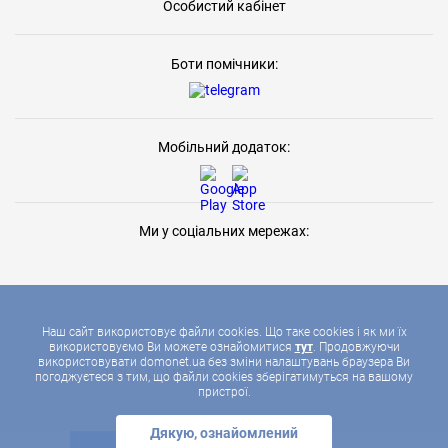
Особистий кабінет
Боти помічники:
Мобільний додаток:
Ми у соціальних мережах:
Наш сайт використовує файли cookies. Що таке cookies і як ми їх
використовуємо Ви можете ознайомитися
тут
. Продовжуючи
використовувати domonet.ua без зміни налаштувань браузера Ви
2026 © ДОМОНЕТ, УСІ ПРАВА ЗАХИЩЕНІ
погоджуєтеся з тим, що файли cookies зберігатимуться на вашому
пристрої.
Дякую, ознайомлений