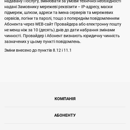
надавану Послугу, змінювати за умови технічної необхідності
надані Замовнику мережеві реквізити – ІР-адресу, маски
підмереж, шлюзи, адреси та імена серверів та мережевих
сервісів, логіни та паролі, тощо з попереднім повідомленням
Абонента через WEB-сайт Провайдера або електронну пошту
не менш ніж за 10 (десять) днів до дати набрання змінами
чинності. Провайдер і Абонент визнають юридичну чинність
зазначених у цьому пункті повідомлень.
Змiни внесено до пунктiв 8.12 i 11.1
КОМПАНІЯ
АБОНЕНТУ