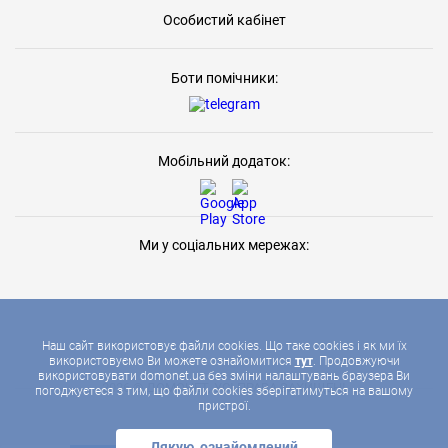
Особистий кабінет
Боти помічники:
Мобільний додаток:
Ми у соціальних мережах:
Наш сайт використовує файли cookies. Що таке cookies і як ми їх
використовуємо Ви можете ознайомитися
тут
. Продовжуючи
використовувати domonet.ua без зміни налаштувань браузера Ви
2026 © ДОМОНЕТ, УСІ ПРАВА ЗАХИЩЕНІ
погоджуєтеся з тим, що файли cookies зберігатимуться на вашому
пристрої.
Дякую, ознайомлений