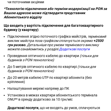
чи поточними акціями
*Технологію підключення або терміни модернізації на PON за
Вашою адресою може підтвердити представник
Абонентського відділу
Що входить у вартість підключення для багатоквартирного
будинку (у квартиру)
​​​​​​:
Підключення згідно поточного графіка майстрів,
терміновий
виклик майстра поза графіком сплачується окремо
+2500
грн разово.
Детальніше про умови термінового виклику
можете ознайомитись у розділі
Додаткові послуги
Проведення оптичного кабелю до квартири
(тільки для
будинків з PON технологією)
До 5 метрів оптичного кабелю по квартирі
(тільки для
будинків з PON технологією)
До 20 метрів кабелю UTP по квартирі абонента (без
кріплення)
Налаштування мережі напряму до ПК
Установка в межах квартири абонентського термінала
ONU** в оренду додатково за 10 грн/міс
Додаткові послуги,
що не входять до умов, сплачуються