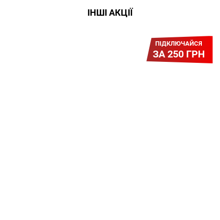
ІНШІ АКЦІЇ
ПІДКЛЮЧАЙСЯ
ЗА 250 ГРН
Легкий Старт
Легендарне підключення за
зниженою вартістю повертається.
Без додаткових передплат.
Пропозиція обмежена - поспішай