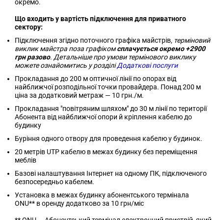
окремо.
Що входить у вартість підключення для приватного
сектору:
Підключення згідно поточного графіка майстрів,
терміновий
виклик майстра поза графіком
сплачується окремо +2900
грн разово
. Детальніше про умови термінового виклику
можете ознайомитись у розділі
Додаткові послуги
Прокладання до 200 м оптичної лінії по опорах від
найближчої розподільної точки провайдера. Понад 200 м
ціна за додатковий метраж — 10 грн./м.
Прокладання "повітряним шляхом" до 30 м лінії по території
Абонента від найближчої опори й кріплення кабелю до
будинку
Буріння одного отвору для проведення кабелю у будинок.
20 метрів UTP кабелю в межах будинку без переміщення
меблів
Базові налаштування Інтернет на одному ПК, підключеного
безпосередньо кабелем.
Установка в межах будинку абонентського термінала
ONU** в оренду додатково за 10 грн/міс