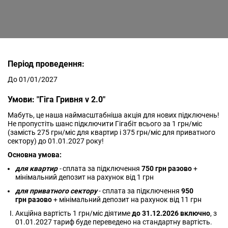
Період проведення:
До 01/01/2027
Умови: "Гіга Гривня v 2.0"
Мабуть, це наша наймасштабніша акція для нових підключень!
Не пропустіть шанс підключити Гігабіт всього за 1 грн/міс
(замість 275 грн/міс для квартир і 375 грн/міс для приватного
сектору) до 01.01.2027 року!
Основна умова:
для квартир
-
сплата за підключення
750 грн разово
+
мінімальний депозит на рахунок від 1 грн
для приватного сектору
- сплата за підключення
950
грн разово
+ мінімальний депозит на рахунок від 11 грн
Акційна вартість 1 грн/міс діятиме
до 31.12.2026 включно
, з
01.01.2027 тариф буде переведено на стандартну вартість.