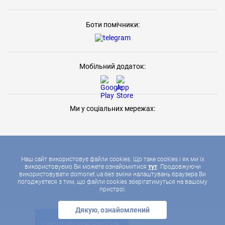
Боти помічники:
Мобільний додаток:
Ми у соціальних мережах:
Наш сайт використовує файли cookies. Що таке cookies і як ми їх
використовуємо Ви можете ознайомитися
тут
. Продовжуючи
використовувати domonet.ua без зміни налаштувань браузера Ви
2026 © ДОМОНЕТ, УСІ ПРАВА ЗАХИЩЕНІ
погоджуєтеся з тим, що файли cookies зберігатимуться на вашому
пристрої.
Дякую, ознайомлений