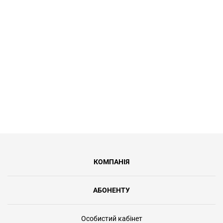
тариф Турботу до 100 Мбіт/с за 149
грн/міс. Це 39% відсотків знижки від
регулярної вартості послуг.
КОМПАНІЯ
АБОНЕНТУ
Особистий кабінет