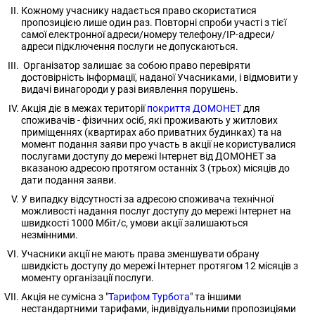
Кожному учаснику надається право скористатися
пропозицією лише один раз. Повторні спроби участі з тієї
самої електронної адреси/номеру телефону/IP-адреси/
адреси підключення послуги не допускаються.
Організатор залишає за собою право перевіряти
достовірність інформації, наданої Учасниками, і відмовити у
видачі винагороди у разі виявлення порушень.
Акція діє в межах території
покриття ДОМОНЕТ
для
споживачів - фізичних осіб, які проживають у житлових
приміщеннях (квартирах або приватних будинках) та на
момент подання заяви про участь в акції не користувалися
послугами доступу до мережі Інтернет від ДОМОНЕТ за
вказаною адресою протягом останніх 3 (трьох) місяців до
дати подання заяви.
У випадку відсутності за адресою споживача технічної
можливості надання послуг доступу до мережі Інтернет на
швидкості 1000 Мбіт/с, умови акції залишаються
незмінними.
Учасники акції не мають права зменшувати обрану
швидкість доступу до мережі Інтернет протягом 12 місяців з
моменту організації послуги.
Акція не сумісна з "
Тарифом Турбота
" та іншими
нестандартними тарифами, індивідуальними пропозиціями