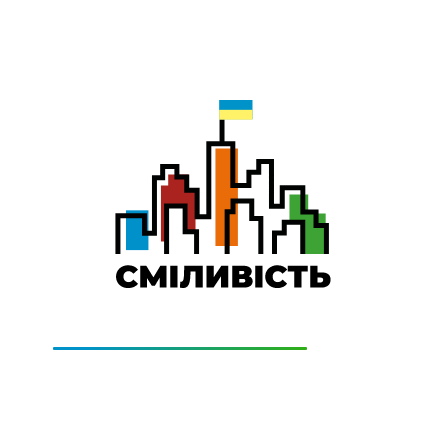
0-800-501-011
Technical Support:
0-800-505-322
(дзвінки безкоштовно)
GE
PRICING
CONTACTS
GET CONN
СІМ додаткові місяці Інтернету!
ти домашній Інтернет наперед. Ми подаруємо тобі додатко