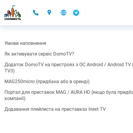
-
Умови наповнення
DOMOTV
Як активувати сервіс DomoTV?
15.11.2021 22:34
Додаток DomoTV на пристроях з ОС Android / Android TV (н
TV3)
Разом з Контент-партнером Omega ми запускаємо можливість
перегляду ТБ каналів (Контенту*/Додаткового сервісу*) за
MAG250micro (придбана або в оренді)
допомогою готових застосунків для Android, для iOS та для
SMART TV, або плейлиста.
Портал для приставок MAG / AURA HD (якщо була придб
компанії)
Ще приємніша новина, це те що, можливість переглядати ТБ
канали (Контент*/Додатковий сервіс*)
включено до вартості
Додавання плейлиста на приставках Inext TV
послуг доступу до мережі Інтернет
(або оренди додаткового
обладнання).
Умови наповнення