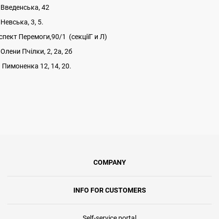
.Введенська, 42
Невська, 3, 5.
спект Перемоги,90/1 (секціїГ и Л)
Олени Пчілки, 2, 2а, 2б
. Пимоненка 12, 14, 20.
COMPANY
INFO FOR CUSTOMERS
Self-service portal