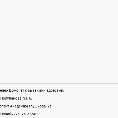
тепер Домонет є за такими адресами:
.Полупанова, 3а, 6.
спект Академіка Глушкова, 9в.
.Почайнинська, 45/48