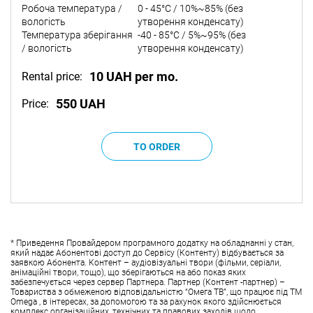
Робоча температура /
0 - 45°C / 10%~85% (без
вологість
утворення конденсату)
Температура зберігання
-40 - 85°C / 5%~95% (без
/ вологість
утворення конденсату)
10 UAH per mo.
Rental price:
550 UAH
Price:
* Приведення Провайдером програмного додатку на обладнанні у стан,
який надає Абонентові доступ до Сервісу (Контенту) відбувається за
заявкою Абонента. Контент – аудіовізуальні твори (фільми, серіали,
анімаційні твори, тощо), що зберігаються на або показ яких
забезпечується через сервер Партнера. Партнер (Контент -партнер) –
Товариства з обмеженою відповідальністю “Омега ТВ”, що працює під ТМ
Omega , в інтересах, за допомогою та за рахунок якого здійснюється
комплекс організаційних, технічних та правових заходів щодо