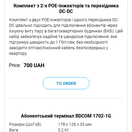
Комплект з 2-х POE-інжекторів та перехідника
DC-DC
Комплект з двух POE-інжекторів і одного перехідника DC-
DC ідеально підходить для підключення абонентів через
існуючу виту пару в багатоквартирних будинках (БКБ). Цей
набір забезпечує надійне та швидкісне підключення, яке
підтримує швидкість до 1 Гбіт/сек, без необхідності
заводити оптоволоконний кабель безпосередньо у
квартиру.
700 UAH
Price:
Абонентський термінал BDCOM 1702-1G
Розміри (ШxГxВ)
178 x 126 x 35 мм
Вага
0.2 Кг