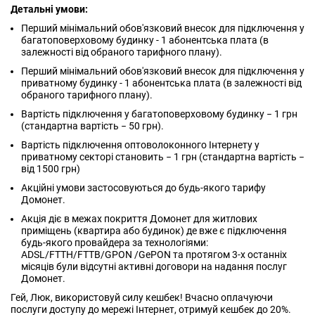
Детальні умови:
Перший мінімальний обов'язковий внесок для підключення у
багатоповерховому будинку - 1 абонентська плата (в
залежності від обраного тарифного плану).
Перший мінімальний обов'язковий внесок для підключення у
приватному будинку - 1 абонентська плата (в залежності від
обраного тарифного плану).
Вартість підключення у багатоповерховому будинку − 1 грн
(стандартна вартість − 50 грн).
Вартість підключення оптоволоконного Інтернету у
приватному секторі становить − 1 грн (стандартна вартість −
від 1500 грн)
Акційні умови застосовуються до будь-якого тарифу
Домонет.
Акція діє в межах покриття Домонет для житлових
приміщень (квартира або будинок) де вже є підключення
будь-якого провайдера за технологіями:
ADSL/FTTH/FTTB/GPON /GePON та протягом 3-х останніх
місяців були відсутні активні договори на надання послуг
Домонет.
Гей, Люк, використовуй силу кешбек! Вчасно оплачуючи
послуги доступу до мережі Інтернет, отримуй кешбек до 20%.