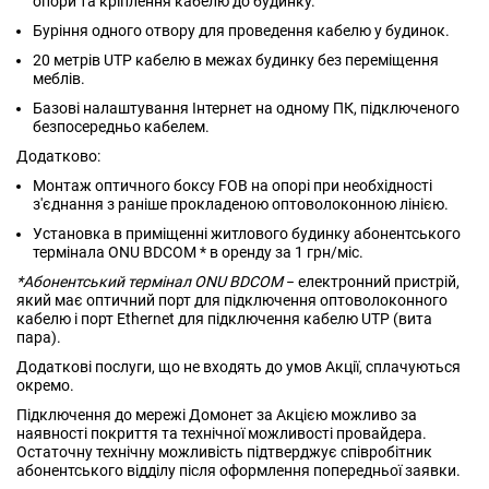
опори та кріплення кабелю до будинку.
Буріння одного отвору для проведення кабелю у будинок.
20 метрів UTP кабелю в межах будинку без переміщення
меблів.
Базові налаштування Інтернет на одному ПК, підключеного
безпосередньо кабелем.
Додатково:
Монтаж оптичного боксу FOB на опорі при необхідності
з'єднання з раніше прокладеною оптоволоконною лінією.
Установка в приміщенні житлового будинку абонентського
термінала ONU BDCOM * в оренду за 1 грн/міс.
*Абонентський термінал ONU BDCOM
− електронний пристрій,
який має оптичний порт для підключення оптоволоконного
кабелю і порт Ethernet для підключення кабелю UTP (вита
пара).
Додаткові послуги, що не входять до умов Акції, сплачуються
окремо.
Підключення до мережі Домонет за Акцією можливо за
наявності покриття та технічної можливості провайдера.
Остаточну технічну можливість підтверджує співробітник
абонентського відділу після оформлення попередньої заявки.