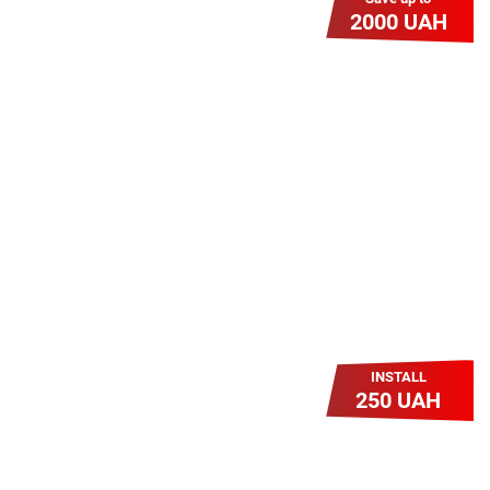
2000 UAH
Гіга Гривня v 2.0
Мабуть, це наша наймасштабніша
акція для нових підключень!
Платіть разово за підключення, і
користуйтесь Гігабітом всього за 1
грн/міс УВЕСЬ цей рік до 01.01.2027
року!
INSTALL
250 UAH
Легкий Старт
Легендарне підключення за