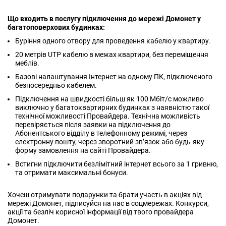
Що входить в послугу підключення до мережі Домонет у
багатоповерхових будинках:
Буріння одного отвору для проведення кабелю у квартиру.
20 метрів UTP кабелю в межах квартири, без переміщення
меблів.
Базові налаштування Інтернет на одному ПК, підключеного
безпосередньо кабелем.
Підключення на швидкості більш як 100 Мбіт/с можливо
виключно у багатоквартирних будинках з наявністю такої
технічної можливості Провайдера. Технічна можливість
перевіряється після заявки на підключення до
Абонентського відділу в телефонному режимі, через
електронну пошту, через зворотний зв’язок або будь-яку
форму замовлення на сайті Провайдера.
Встигни підключити безлімітний інтернет всього за 1 гривню,
та отримати максимальні бонуси.
Хочеш отримувати подарунки та брати участь в акціях від
мережі Домонет, підписуйся на нас в соцмережах. Конкурси,
акції та безліч корисної інформації від твого провайдера
Домонет.