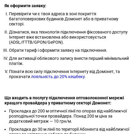
Як оформити заявку:
Перевірити чи є твоя адреса в зоні покриття
багатоповерхових будинків Домонет або в приватному
секторі.
Дізнатися, яка технологія підключення фіксованого доступу
Інтернет вже встановлена або використовується
(ADSL/FTTB/GPON/GePON).
Обрати тариф і оформити заявку на підключення.
Для активації облікового запису внести перший мінімальний
платіж.
Пізнати всю силу підключення Інтернету від Домонет, та
прокачати
лояльність до 20% кешбеку.
Що входить в послугу підключення оптоволоконної мережі
кращого провайдера у приватному секторі Домонет:
Прокладка до 200 м оптичної лінії по опорах від найближчої
розподільної точки провайдера. Понад 200 м ціна за
додатковий метраж — 10 грн/м.
Прокладка до 30 м лінії по території Абонента від найближчої