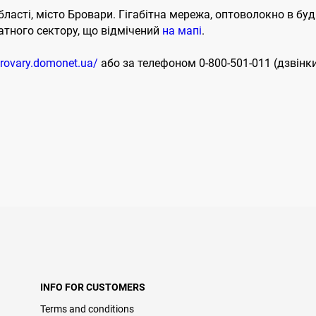
асті, місто Бровари. Гігабітна мережа, оптоволокно в буди
атного сектору, що відмічений
на
мапі
.
brovary.domonet.ua/
або за телефоном 0-800-501-011 (дзвінк
INFO FOR CUSTOMERS
Terms and conditions